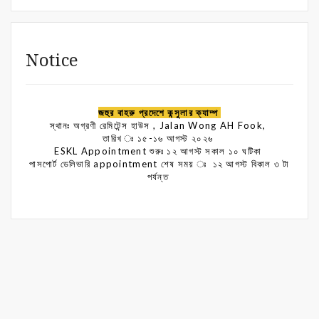
Notice
জহুর বাহরু প্রদেশে কন্সুলার ক্যাম্প
স্থানঃ অগ্রণী রেমিটেন্স হাউস , Jalan Wong AH Fook,
তারিখ ঃ ১৫-১৬ আগস্ট ২০২৬
ESKL Appointment শুরুঃ ১২ আগস্ট সকাল ১০ ঘটিকা
পাসপোর্ট ডেলিভারি appointment শেষ সময় ঃ ১২ আগস্ট বিকাল ৩ টা
পর্যন্ত